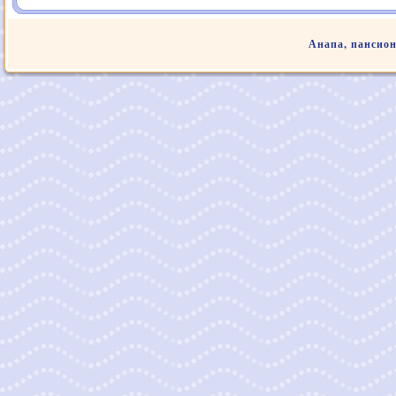
Анапа, пансио