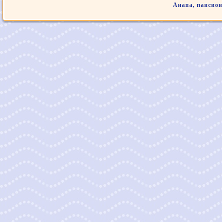
Анапа, пансио